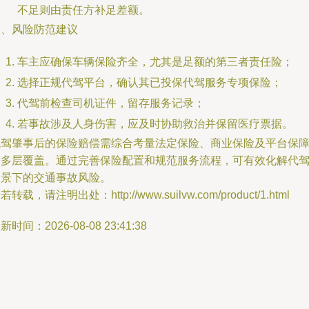
不足则由责任方补足差额。
三、风险防范建议
车主应确保车辆保险齐全，尤其是足额的第三者责任险；
选择正规代驾平台，确认其已投保代驾服务专项保险；
代驾前检查司机证件，留存服务记录；
若事故涉及人身伤害，应及时协助救治并保留医疗票据。
代驾肇事后的保险赔偿需综合考量法定保险、商业保险及平台保
的多层覆盖。通过完善保险配置和规范服务流程，可有效化解代
场景下的交通事故风险。
若转载，请注明出处：http://www.suilvw.com/product/1.html
新时间：2026-08-08 23:41:38