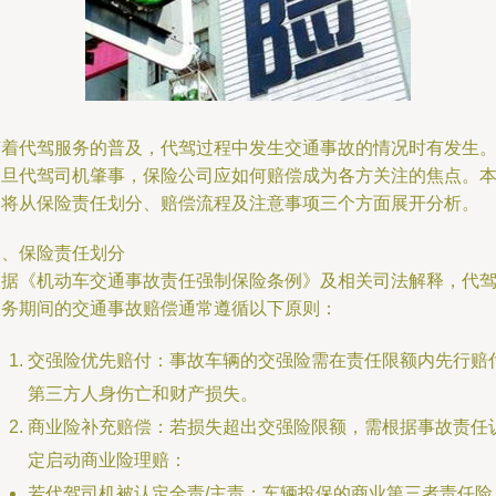
随着代驾服务的普及，代驾过程中发生交通事故的情况时有发生
一旦代驾司机肇事，保险公司应如何赔偿成为各方关注的焦点。
文将从保险责任划分、赔偿流程及注意事项三个方面展开分析。
一、保险责任划分
根据《机动车交通事故责任强制保险条例》及相关司法解释，代
服务期间的交通事故赔偿通常遵循以下原则：
交强险优先赔付：事故车辆的交强险需在责任限额内先行赔
第三方人身伤亡和财产损失。
商业险补充赔偿：若损失超出交强险限额，需根据事故责任
定启动商业险理赔：
若代驾司机被认定全责/主责：车辆投保的商业第三者责任险