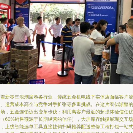
随着新零售浪潮席卷各行业，传统五金机电线下实体店面临客户
失、运营成本高企与竞争对手扩张等多重挑战。在这片看似渐黯
赛场，五金连锁迈出变革步伐：利用离客户最近的超强体验信任
势（60%销售额源于长期经营的信任），大屏库存触摸展现交互
景，上线智能选单工具直接挂钩扫码推荐配送整修工程打包一站