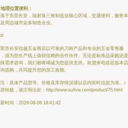
. 地理位置便利：
坐落于东莞长安，辐射珠三角制造业核心区域，交通便利，服务
地及周边城市众多制造企业。
##
东莞市长安信越五金商店以可靠的刀柄产品和专业的五金零售服
务，成为您生产线上值得信赖的合作伙伴。无论是标准品采购还
特殊需求咨询，我们都将竭诚为您提供支持。欢迎来电或莅临本
查询选购，共同提升您的加工效能。
（注：具体产品型号、价格及库存情况请以店内实时信息为准。
若转载，请注明出处：http://www.suilvw.com/product/75.html
新时间：2026-08-06 18:41:42