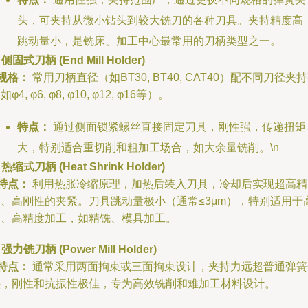
头，可夹持从微小钻头到较大铣刀的各种刀具。夹持精度高
跳动量小，是铣床、加工中心最常用的刀柄类型之一。
. 侧固式刀柄 (End Mill Holder)
规格：
常用刀柄直径（如BT30, BT40, CAT40）配不同刀径夹
如φ4, φ6, φ8, φ10, φ12, φ16等）。
特点：
通过侧面锁紧螺丝直接固定刀具，刚性强，传递扭矩
大，特别适合重切削和粗加工场合，如大余量铣削。\n
. 热缩式刀柄 (Heat Shrink Holder)
特点：
利用热胀冷缩原理，加热后装入刀具，冷却后实现超高精
度、高刚性的夹紧。刀具跳动量极小（通常≤3μm），特别适用于
速、高精度加工，如精铣、模具加工。
. 强力铣刀柄 (Power Mill Holder)
特点：
通常采用两面拘束或三面拘束设计，夹持力远超普通弹簧
头，刚性和抗振性极佳，专为高效铣削和难加工材料设计。