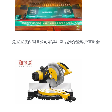
兔宝宝陕西销售公司家具厂新品推介暨客户答谢会
圆满召开 五金零售掀起新篇章