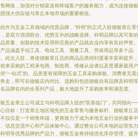
销售网络，加强对分销渠道和终端客户的服务能力，成为连接德
集团强大供应链与章丘本地市场的重要枢纽。
与此作为五金工具领域的优质品牌，“科明”的正式入驻德银章丘零
店，是双方强强联合、优势互补的战略选择。科明品牌以其可靠
产品质量、创新的技术应用和完善的产品线在业内享有良好声誉
其产品涵盖手动工具、电动工具、测量工具、劳保用品等多个品
类。此次入驻，将使德银章丘店的商品品类得到显著丰富和提升
为前来采购的工程承包商、制造商、维修从业者以及普通家庭用
提供“一站式”的、品质更有保障的五金工具采购体验。消费者无需
方奔走，即可在德银店内对比、选购到包括德银自有品牌及科明
知名品牌在内的全系列产品，极大地提升了采购效率和满意度。
德银五金章丘公司成立与科明品牌入驻的“双喜临门”，共同指向一
核心目标：打造章丘地区领先的五金零售与服务标杆。德银章丘
将不仅仅是一个销售终端，更将致力于成为本地五金行业的服务
心、信息交流中心和产品体验中心。通过整合公司本地的运营实
与科明等优秀品牌的产品力，德银五金将持续优化库存管理、提