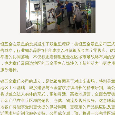
德银五金在章丘的发展迎来了双重里程碑：德银五金章丘公司正
宣告成立，行业知名品牌“科明”成功入驻德银五金章丘零售店。这
大举措的协同落地，不仅标志着德银五金在区域市场战略布局的
化，也为章丘及周边地区的五金零售市场注入了新的活力与更优
的服务选择。
德银五金章丘公司的成立，是德银集团基于对山东市场，特别是
丘地区工业基础、城乡建设与五金需求持续增长的精准研判。新
司将以独立法人实体的形式，更加灵活、高效地运营，全面负责
银五金产品在章丘区域的销售、仓储、物流及售后服务。这意味
本地客户将能享受到更快捷的供货周期、更稳定的产品供应以及
贴近需求的定制化服务支持。公司成立后，预计将进一步完善区