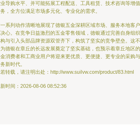
专业导购水平、并可能拓展工程配送、工具租赁、技术咨询等增
服务，全方位满足市场多元化、专业化的需求。
这一系列动作清晰地展现了德银五金深耕区域市场、服务本地客
的决心。在竞争日益激烈的五金零售领域，德银通过完善自身组
架构与引入头部品牌资源双管齐下，构筑了坚实的竞争壁垒。这
仅为德银在章丘的长远发展奠定了坚实基础，也预示着章丘地区
五金消费者和工商业用户将迎来更优质、更便捷、更专业的采购
服务新时代。
若转载，请注明出处：http://www.suilvw.com/product/83.html
新时间：2026-08-06 08:52:36